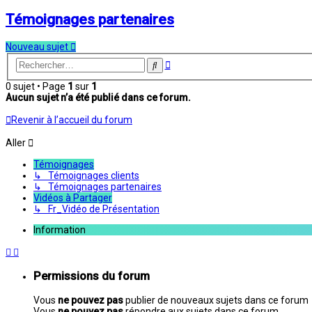
Témoignages partenaires
Nouveau sujet
Recherche
Rechercher
avancée
0 sujet • Page
1
sur
1
Aucun sujet n’a été publié dans ce forum.
Revenir à l’accueil du forum
Aller
Témoignages
↳ Témoignages clients
↳ Témoignages partenaires
Vidéos à Partager
↳ Fr_Vidéo de Présentation
Information
Permissions du forum
Vous
ne pouvez pas
publier de nouveaux sujets dans ce forum
Vous
ne pouvez pas
répondre aux sujets dans ce forum