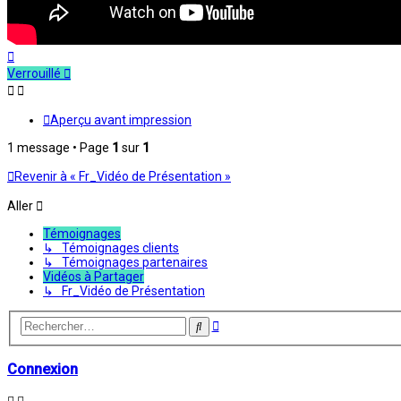
Haut
Verrouillé
Aperçu avant impression
1 message • Page
1
sur
1
Revenir à « Fr_Vidéo de Présentation »
Aller
Témoignages
↳ Témoignages clients
↳ Témoignages partenaires
Vidéos à Partager
↳ Fr_Vidéo de Présentation
Recherche
Rechercher
avancée
Connexion