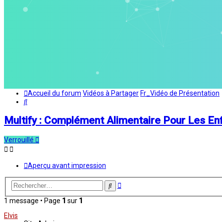
Accueil du forum
Vidéos à Partager
Fr_Vidéo de Présentation
Rechercher
Multify : Complément Alimentaire Pour Les En
Verrouillé
Aperçu avant impression
Recherche
Rechercher
avancée
1 message • Page
1
sur
1
Elvis