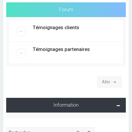
e
r
Forum
c
h
Témoignages clients
e
r
Témoignages partenaires
Aller
Information