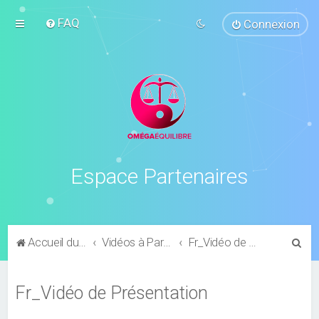
FAQ
Connexion
Espace Partenaires
R
Accueil du forum
Vidéos à Partager
Fr_Vidéo de Présentation
e
c
Fr_Vidéo de Présentation
h