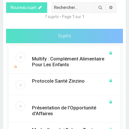
e
Rechercher
Recherc
Nouveau sujet
r
c
7 sujets • Page
1
sur
1
h
e
Sujets
r
Multify : Complément Alimentaire
Pour Les Enfants
Protocole Santé Zinzino
Présentation de l'Opportunité
d'Affaires