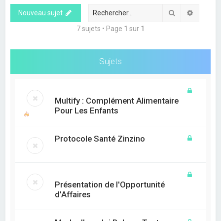
e
Rechercher
Recherc
Nouveau sujet
r
c
7 sujets • Page
1
sur
1
h
e
Sujets
r
Multify : Complément Alimentaire
Pour Les Enfants
Protocole Santé Zinzino
Présentation de l'Opportunité
d'Affaires