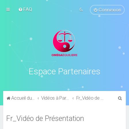
FAQ
Connexion
Espace Partenaires
R
Accueil du forum
Vidéos à Partager
Fr_Vidéo de Présentation
e
c
Fr_Vidéo de Présentation
h