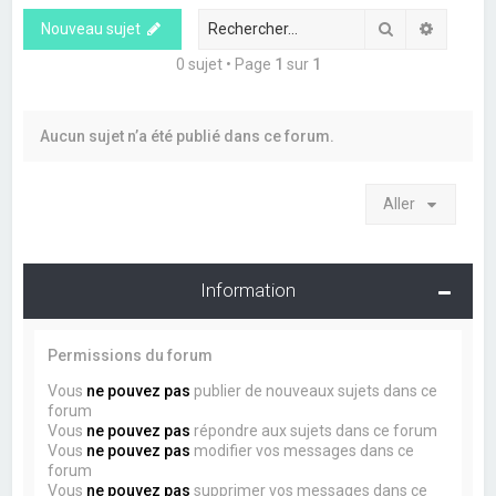
e
Rechercher
Recherc
Nouveau sujet
r
c
0 sujet • Page
1
sur
1
h
e
Aucun sujet n’a été publié dans ce forum.
r
Aller
Information
Permissions du forum
Vous
ne pouvez pas
publier de nouveaux sujets dans ce
forum
Vous
ne pouvez pas
répondre aux sujets dans ce forum
Vous
ne pouvez pas
modifier vos messages dans ce
forum
Vous
ne pouvez pas
supprimer vos messages dans ce