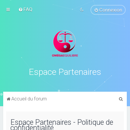
FAQ
Connexion
Espace Partenaires
R
Accueil du forum
e
c
Espace Partenaires - Politique de
h
confidentialité