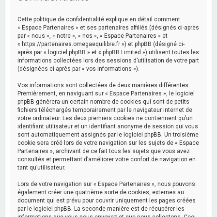
e
r
Cette politique de confidentialité explique en détail comment
c
« Espace Partenaires » et ses partenaires affiliés (désignés ci-après
par « nous », « notre », « nos », « Espace Partenaires » et
h
« https://partenaires.omegaequilibre.fr ») et phpBB (désigné ci-
après par « logiciel phpBB » et « phpBB Limited ») utilisent toutes les
e
informations collectées lors des sessions d’utilisation de votre part
r
(désignées ci-après par « vos informations »).
Vos informations sont collectées de deux manières différentes.
Premièrement, en naviguant sur « Espace Partenaires », le logiciel
phpBB génèrera un certain nombre de cookies qui sont de petits
fichiers téléchargés temporairement par le navigateur internet de
votre ordinateur. Les deux premiers cookies ne contiennent qu’un
identifiant utilisateur et un identifiant anonyme de session qui vous
sont automatiquement assignés par le logiciel phpBB. Un troisième
cookie sera créé lors de votre navigation sur les sujets de « Espace
Partenaires », archivant de ce fait tous les sujets que vous avez
consultés et permettant d’améliorer votre confort de navigation en
tant qu’utilisateur.
Lors de votre navigation sur « Espace Partenaires », nous pouvons
également créer une quatrième sorte de cookies, externes au
document qui est prévu pour couvrir uniquement les pages créées
par le logiciel phpBB. La seconde manière est de récupérer les
informations que vous nous envoyez et que nous collectons. Ceci