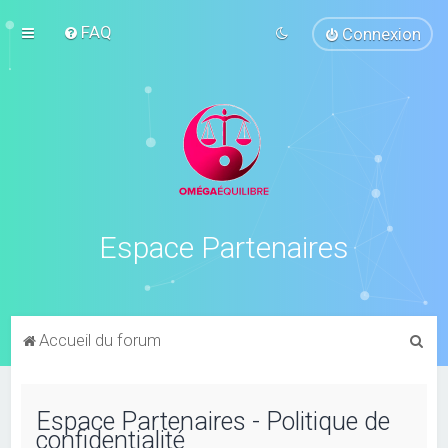
FAQ
Connexion
Espace Partenaires
R
Accueil du forum
e
c
Espace Partenaires - Politique de
h
confidentialité