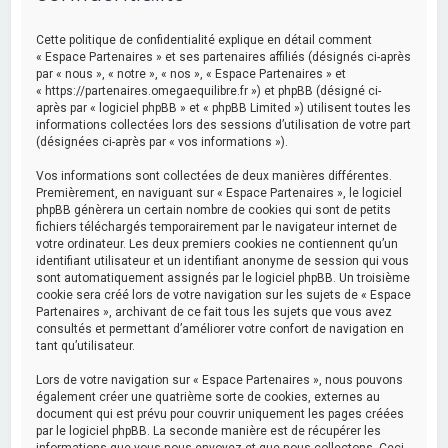
e
r
Cette politique de confidentialité explique en détail comment
c
« Espace Partenaires » et ses partenaires affiliés (désignés ci-après
par « nous », « notre », « nos », « Espace Partenaires » et
h
« https://partenaires.omegaequilibre.fr ») et phpBB (désigné ci-
après par « logiciel phpBB » et « phpBB Limited ») utilisent toutes les
e
informations collectées lors des sessions d’utilisation de votre part
r
(désignées ci-après par « vos informations »).
Vos informations sont collectées de deux manières différentes.
Premièrement, en naviguant sur « Espace Partenaires », le logiciel
phpBB génèrera un certain nombre de cookies qui sont de petits
fichiers téléchargés temporairement par le navigateur internet de
votre ordinateur. Les deux premiers cookies ne contiennent qu’un
identifiant utilisateur et un identifiant anonyme de session qui vous
sont automatiquement assignés par le logiciel phpBB. Un troisième
cookie sera créé lors de votre navigation sur les sujets de « Espace
Partenaires », archivant de ce fait tous les sujets que vous avez
consultés et permettant d’améliorer votre confort de navigation en
tant qu’utilisateur.
Lors de votre navigation sur « Espace Partenaires », nous pouvons
également créer une quatrième sorte de cookies, externes au
document qui est prévu pour couvrir uniquement les pages créées
par le logiciel phpBB. La seconde manière est de récupérer les
informations que vous nous envoyez et que nous collectons. Ceci