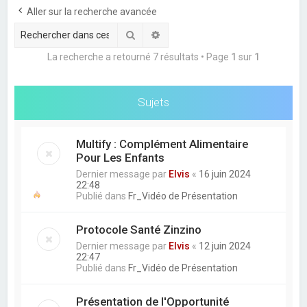
e
Aller sur la recherche avancée
r
Rechercher
Recherche avancée
c
La recherche a retourné 7 résultats • Page
1
sur
1
h
e
r
Sujets
Multify : Complément Alimentaire
Pour Les Enfants
Dernier message par
Elvis
«
16 juin 2024
22:48
Publié dans
Fr_Vidéo de Présentation
Protocole Santé Zinzino
Dernier message par
Elvis
«
12 juin 2024
22:47
Publié dans
Fr_Vidéo de Présentation
Présentation de l'Opportunité