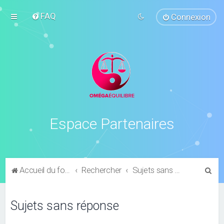
FAQ
Connexion
Espace Partenaires
R
Accueil du forum
Rechercher
Sujets sans réponse
e
c
Sujets sans réponse
h