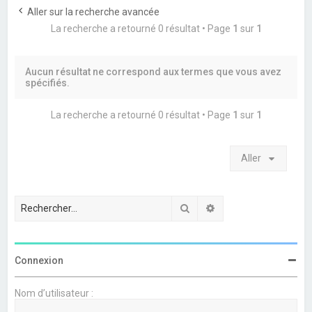
e
Aller sur la recherche avancée
r
La recherche a retourné 0 résultat • Page
1
sur
1
c
h
Aucun résultat ne correspond aux termes que vous avez
e
spécifiés.
r
La recherche a retourné 0 résultat • Page
1
sur
1
Aller
Rechercher
Recherche avancée
Connexion
Nom d’utilisateur :