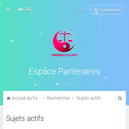
FAQ
Connexion
Espace Partenaires
R
Accueil du forum
Rechercher
Sujets actifs
e
c
Sujets actifs
h