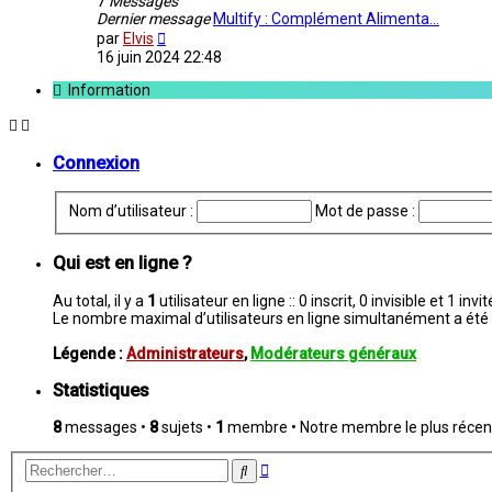
7
Messages
Dernier message
Multify : Complément Alimenta…
Consulter
par
Elvis
le
16 juin 2024 22:48
dernier
message
Information
Connexion
Nom d’utilisateur :
Mot de passe :
Qui est en ligne ?
Au total, il y a
1
utilisateur en ligne :: 0 inscrit, 0 invisible et 1 i
Le nombre maximal d’utilisateurs en ligne simultanément a été
Légende :
Administrateurs
,
Modérateurs généraux
Statistiques
8
messages •
8
sujets •
1
membre • Notre membre le plus récen
Recherche
Rechercher
avancée