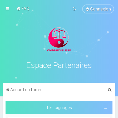
FAQ
Connexion
Espace Partenaires
R
Accueil du forum
e
c
Témoignages
h