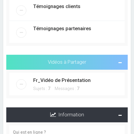
e
Témoignages clients
r
c
h
Témoignages partenaires
e
r
Vidéos à Partager
Fr_Vidéo de Présentation
Sujets :
7
Messages :
7
Information
Qui est en ligne ?