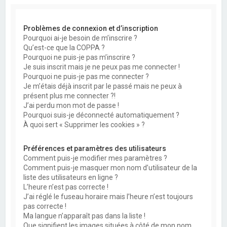
e
r
Problèmes de connexion et d’inscription
c
Pourquoi ai-je besoin de m’inscrire ?
h
Qu’est-ce que la COPPA ?
Pourquoi ne puis-je pas m’inscrire ?
e
Je suis inscrit mais je ne peux pas me connecter !
r
Pourquoi ne puis-je pas me connecter ?
Je m’étais déjà inscrit par le passé mais ne peux à
présent plus me connecter ?!
J’ai perdu mon mot de passe !
Pourquoi suis-je déconnecté automatiquement ?
À quoi sert « Supprimer les cookies » ?
Préférences et paramètres des utilisateurs
Comment puis-je modifier mes paramètres ?
Comment puis-je masquer mon nom d’utilisateur de la
liste des utilisateurs en ligne ?
L’heure n’est pas correcte !
J’ai réglé le fuseau horaire mais l’heure n’est toujours
pas correcte !
Ma langue n’apparaît pas dans la liste !
Que signifient les images situées à côté de mon nom