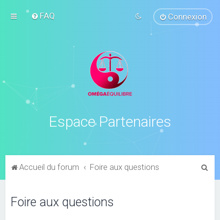
FAQ
Connexion
Espace Partenaires
R
Accueil du forum
Foire aux questions
e
c
Foire aux questions
h